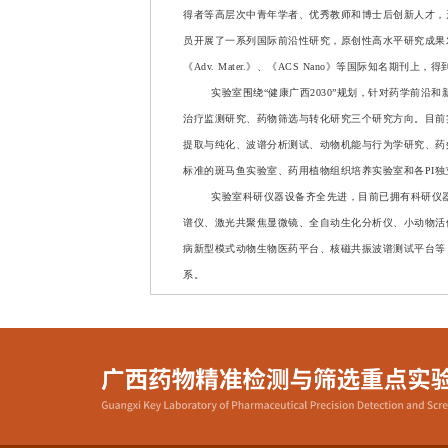
得者等高层次中青年学者、优秀教师和博士后创新人才，
员开展了一系列国际前沿性研究，原创性高水平研究成果
《
Adv. Mater.
》、《
ACS Nano
》等国际知名期刊上，得
实验室围绕
“
健康广西
2030”
规划，针对药学前沿和
治疗监测研究、药物筛选与转化研究三个研究方向。目前
提取与纯化、波谱分析测试、动物机能与行为学研究、药
标准的斑马鱼实验室、药用植物组织培养实验室和各
PI
独
实验室科研仪器设备齐全先进，目前已拥有科研仪
谱仪、激光共聚焦显微镜、全自动生化分析仪、小动物活
病新型模式动物生物医药平台、核磁共振波谱测试平台等
系。