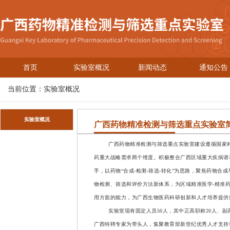
首页
实验室概况
新闻动态
通知公告
当前位置：
实验室概况
实验室概况
广西药物精准检测与筛选重点实验室
广西药物精准检测与筛选重点实验室建设遵循国家
药重大战略需求两个维度。积极整合广西区域重大疾病谱
手，以药物
“
合成
-
检测
-
筛选
-
转化
”
为思路，聚焦药物合成
物检测、筛选和评价方法新体系，为区域精准医学
-
精准
用方面的能力，为广西生物医药科研创新和人才培养提供
实验室现有固定人员
50
人，其中正高职称
20
人、副
广西特聘专家为带头人，集聚教育部新世纪优秀人才支持